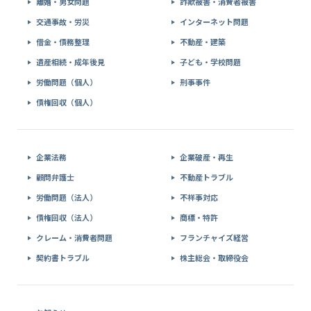
離婚・男女問題
詐欺被害・消費者被害
交通事故・労災
インターネット問題
借金・債務整理
不動産・建築
遺産相続・成年後見
子ども・学校問題
労働問題（個人）
刑事事件
債権回収（個人）
企業法務
企業破産・再生
顧問弁護士
不動産トラブル
労働問題（法人）
不祥事対応
債権回収（法人）
商標・特許
クレーム・消費者問題
フランチャイズ経営
契約書トラブル
株主総会・取締役会