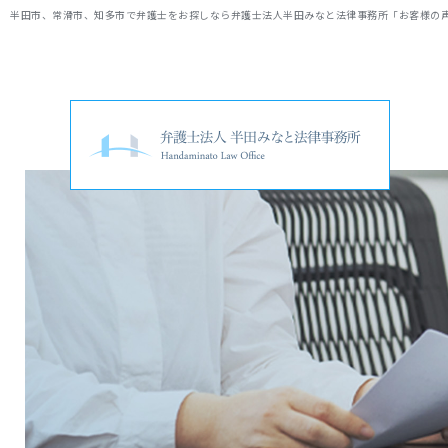
半田市、常滑市、知多市で弁護士をお探しなら弁護士法人半田みなと法律事務所「お客様の