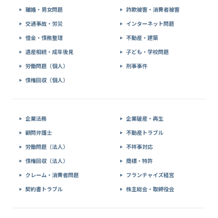
離婚・男女問題
詐欺被害・消費者被害
交通事故・労災
インターネット問題
借金・債務整理
不動産・建築
遺産相続・成年後見
子ども・学校問題
労働問題（個人）
刑事事件
債権回収（個人）
企業法務
企業破産・再生
顧問弁護士
不動産トラブル
労働問題（法人）
不祥事対応
債権回収（法人）
商標・特許
クレーム・消費者問題
フランチャイズ経営
契約書トラブル
株主総会・取締役会