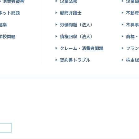
・消費者被害
企業法務
企業
ネット問題
顧問弁護士
不動
建築
労働問題（法人）
不祥
学校問題
債権回収（法人）
商標
クレーム・消費者問題
フラ
契約書トラブル
株主