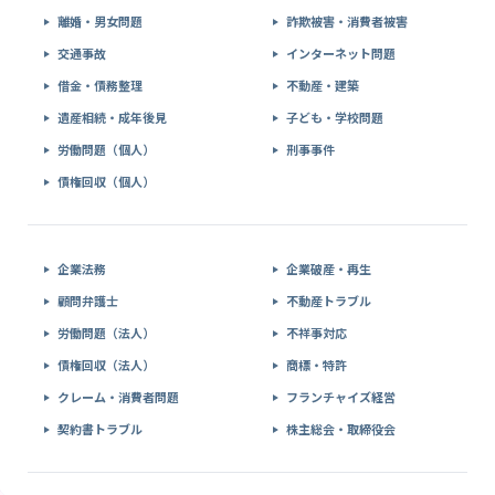
離婚・男女問題
詐欺被害・消費者被害
交通事故
インターネット問題
借金・債務整理
不動産・建築
遺産相続・成年後見
子ども・学校問題
労働問題（個人）
刑事事件
債権回収（個人）
企業法務
企業破産・再生
顧問弁護士
不動産トラブル
労働問題（法人）
不祥事対応
債権回収（法人）
商標・特許
クレーム・消費者問題
フランチャイズ経営
契約書トラブル
株主総会・取締役会