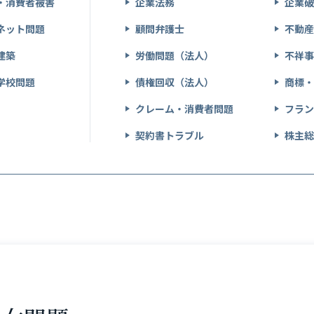
・消費者被害
企業法務
企業
ネット問題
顧問弁護士
不動
建築
労働問題（法人）
不祥
学校問題
債権回収（法人）
商標
クレーム・消費者問題
フラ
契約書トラブル
株主