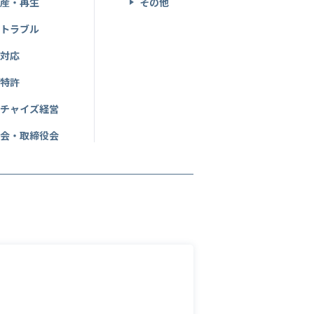
破産・再生
その他
産トラブル
事対応
・特許
ンチャイズ経営
総会・取締役会