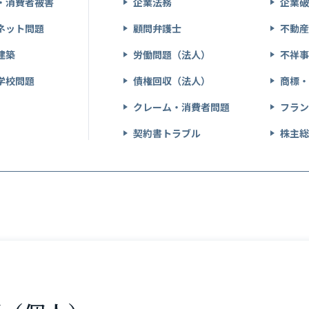
・消費者被害
企業法務
企業
ネット問題
顧問弁護士
不動
建築
労働問題（法人）
不祥
学校問題
債権回収（法人）
商標
クレーム・消費者問題
フラ
契約書トラブル
株主