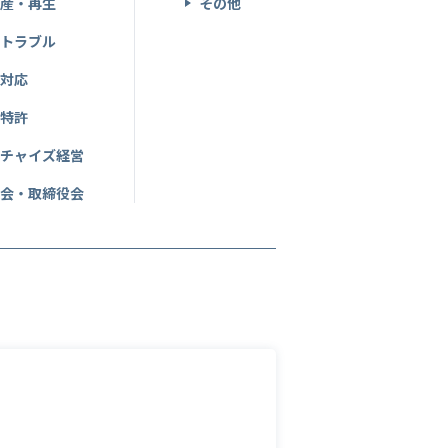
破産・再生
その他
産トラブル
事対応
・特許
ンチャイズ経営
総会・取締役会