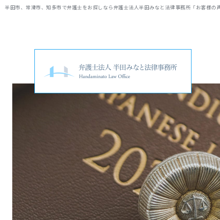
半田市、常滑市、知多市で弁護士をお探しなら弁護士法人半田みなと法律事務所「お客様の