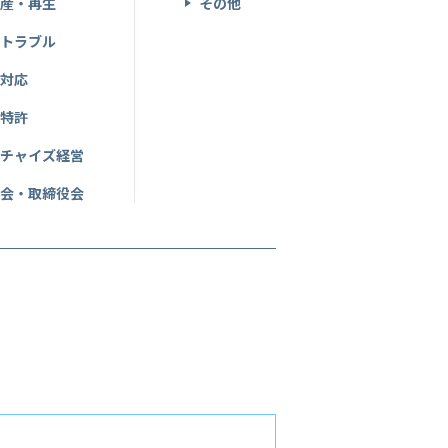
破産・再生
その他
産トラブル
事対応
・特許
ンチャイズ経営
総会・取締役会