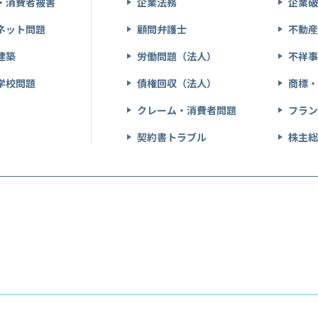
・消費者被害
企業法務
企業
ネット問題
顧問弁護士
不動
建築
労働問題（法人）
不祥
学校問題
債権回収（法人）
商標
クレーム・消費者問題
フラ
契約書トラブル
株主